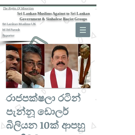
The Rights Of Minorities
Sri Lankan Muslims Against to Sri Lankan
Government & Sinhalese Racist Groups
Sri Lankan Muslims UK
M I M Farook
Reporter
රාජපක්ෂලා රටින්
පැන්නූ ඩොලර්
බිලියන 10ක් ආපහු