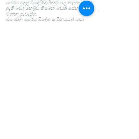
මෙරට මුදල් විදේශිය ගිනුම් වල තැන්පත් කර
ඇති බවද හෙළිව තිබෙන බවත් සේනාරත්න
මහතා පැවැසීය.
එම මුදල මෙරට විදේශ සංචිතයටත් වඩා
වැඩි වටිනාකමකින් යුතු බවත් මෙම මුදල්
නැවත් ශ්‍රී ලංකාවට ගෙන්වා ගැනීම සඳහා
මෙම කාර්ය සාදක බලකාය පිහි‍ටුවූ බව ඔහු
පැවැසීය
Share
Visit
Glasgow
Scotland
Call
T:
+447598309827
Contact
srilankanmuslimuk@yahoo.com
Sri Lankan Muslim UK ©
Copyright. All Rights Reserved
Proudly created by
M.I.M.Farook