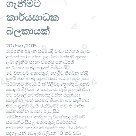
ගැනීමට
කාර්යසාධක
බලකායක්
20/Mar/2015
රාජපක්ෂ පාලන සමයේදී වංචා සහගත ලෙස
අත්පත් කර ගන්නා ලද රාජ්‍ය වත්කම් ආපසු
ලබා ගැනීම සඳහා විශේෂ ජනාධිපති
කාර්යසාදක බලකායක් පිහි‍ටුවයි.
මේ වන විට තොරතුරු හෙළිව තිබෙන පරිදි
ඩුබයි ජාතික බැංකුවේ රටේ ප්‍රධාන පවුලකට
සම්බන්ධ ගිණුම් 3 ක් පිලිබඳ තොරතුරු අනුව
ඩොලර් බිලියන 2 කට වඩා වැඩි මුදලක් ඒවා
එම පවුලේ සමාජිකයකු විසින් පසුගියදා
එතැනින් ඉවත් කරකර තිබෙන බව කැබිනට්
තීරන දැනුම් දීමේ ‍රැස්වීමේදී ඇමැති රාජිත
සේනාරත්න මහතා පැවැසීය.
අමරිකානු හා ඉන්දියානු විශේෂඥයන් මේ
සම්බන්ධ සියලු තොරතුරු විමර්ශනය
කරගෙන යන බවත් එසේම පසු ගිය රජයේ
පුද්ගලයන් ඩොලර් බිලියන 10 කට වඩා