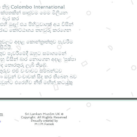
තිබූ Colombo International
ක්පතකින් සෘජුවම මෙම මිලියන
ට බැර කර
ි මුදල් එය පිහිටුවාගත් අය විසින්
පරාධ කොට්ඨාශය තහවුරු කරගෙන
ලට අදාළ කොන්ත්‍රාත්තුව පැවරීම
ිටියි.
ුව පැවරීමේදී ඔහුට ‍සමාගමෙන්
හු විසින් බාර නොගෙන අදාළ ‘පුෂ්පා
 තොරතුරු ලැබී තිබේ.
තුරුව එම වංචාවට සම්බන්ධව
ා ඔවුන් වංචාවක් සිදු කර තිබෙන බව
වුන්ට එරෙහිව නීති මඟින් කටයුතු
om
Sri Lankan Muslim UK ©
Copyright. All Rights Reserved
Proudly created by
M.I.M.Farook