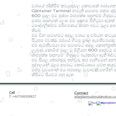
වරායේ ඉදිකිරීම් කටයුතුවල කොටසක් බාරගෙන 
Container Terminal නමැති සමාගම එකම චෙ
600 මුදල එම පුෂ්පා රාජපක්ෂ පදනමේ ගිණුම
පුණ්‍ය පදනමක් ලෙස එම පදනම පිහිටුවා ඇතත් එහ
පෞද්ගලිකවම පරිහරණය කරන බවට මූල්‍ය අ
තිබේ.
එම චීන සමාගමට අදාළ වරාය සංවර්ධන කටයුතුව
පිටුපස එවකට රජයේ හිටපු ප්‍රබල ඇමතිවරයකු ස
එම ඇමතිවරයා එම සමාගමට අදාළ කොන්ත්‍රාත්ත
ලැබුණු කොමිස් මුදල වූ මිලියන 600 සෘජුවම ඔ
රාජපක්ෂ පදනමේ’ ගිණුමට බැරකරවා ඇති බවටද
එම සියලු තොරතුරු තහවුරු කර ගැනීමෙන් අන
පුද්ගලයන් මූල්‍ය අපරාධ කොට්ඨාසය වෙත කැඳව
ඔප්පු වුවහොත් එය බරපතළ වංචාවක් හෙයින් ඔ
කිරීමට පියවර ගනු ඇත.
Call
Contact
T: +447598309827
srilankanmuslimuk@yahoo.c