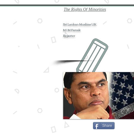
The Rights Of Minorities
Sri Lankan Muslims UK
M I M Farook
Reporter
Share