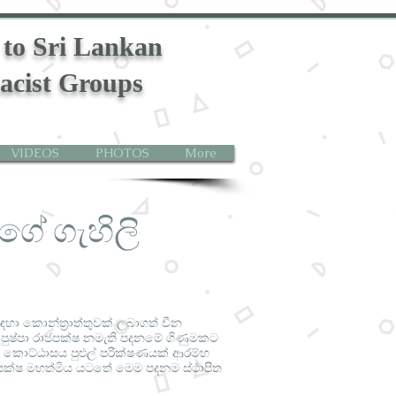
 to Sri Lankan
acist Groups
VIDEOS
PHOTOS
More
ාගේ ගැහිලි
හා කොන්ත්‍රාත්තුවක් ලබාගත් චීන
 පුෂ්පා රාජපක්ෂ නමැති පදනමේ ගිණුමකට
ධ කොට්ඨාසය පුළුල් පරීක්ෂණයක් ආරම්භ
රාජපක්ෂ මහත්මිය යටතේ මෙම පදනම ස්ථාපිත