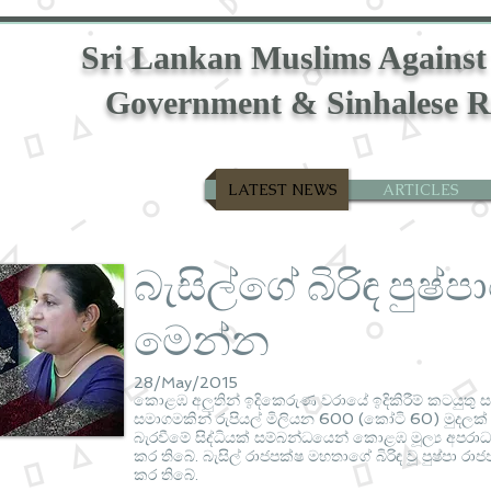
Sri Lankan Muslims Against
Government & Sinhalese R
LATEST NEWS
ARTICLES
බැසිල්ගේ බිරිඳ පුෂ්ප
මෙන්න
28/May/2015
කොළඹ අලුතින් ඉදිකෙරුණ වරායේ ඉදිකිරීම් කටයුතු සඳ
සමාගමකින් රුපියල් මිලියන 600 (කෝටි 60) මුදලක්
බැරවීමේ සිද්ධියක් සම්බන්ධයෙන් කොළඹ මූල්‍ය අපරා
කර තිබේ. බැසිල් රාජපක්ෂ මහතාගේ බිරිඳ වූ පුෂ්පා 
කර තිබේ.