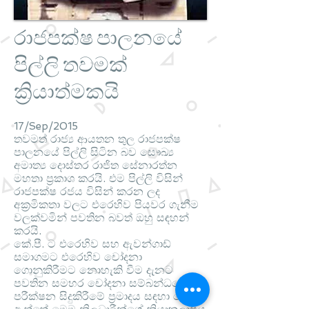
රාජපක්ෂ පාලනයේ
පිල්ලි තවමක්
ක්‍රියාත්මකයි
17/Sep/2015
තවමත් රාජ්‍ය ආයතන තුල රාජපක්ෂ
පාලනයේ පිල්ලි සිටින බව සෞඛ්‍ය
අමාත්‍ය දොස්තර රාජිත සේනාරත්න
මහතා ප්‍රකාශ කරයි. එම පිල්ලි විසින්
රාජපක්ෂ රජය විසින් කරන ලද
අක්‍රමිකතා වලට එරෙහිව පියවර ගැනීම
වලක්වමින් පවතින බවත් ඔහු සඳහන්
කරයි.
කේ.පී. ට එරෙහිව සහ ඇවන්ගාඩ්
සමාගමට එරෙහිව චෝදනා
ගොනුකිරීමට නොහැකි වීම දැනට
පවතින සමහර චෝදනා සම්බන්ධයෙන්
පරීක්ෂන සිදුකිරීමේ ප්‍රමාදය සඳහා හේතුවී