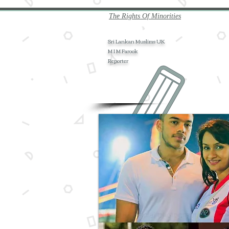
The Rights Of Minorities
Sri Lankan Muslims UK
M I M Farook
Reporter