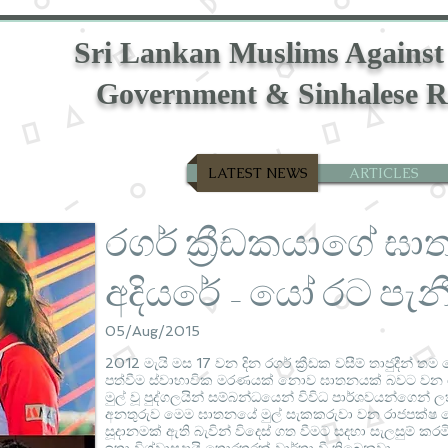
Sri Lankan Muslims Against
Government & Sinhalese R
LATEST NEWS
ARTICLES
රගර් ක්‍රීඩකයාගේ ඝ
අදියරේ – යෝ රට පැන
05/Aug/2015
2012 මැයි මස 17 වන දින රගර් ක්‍රීඩක වසීම් තාජුදීන් තම 
පත්වීම ස්වාභාවික මරණයක් නොව ඝාතනයක් බවට වන තොර
මුල් වූ පුද්ගලයින් සම්බන්ධයෙන් විවිධ පාර්ශවයන්ගෙන් ල
අනතුරුව මෙම ඝාතනයේ මුල් සැකකරුවා වන රාජපක්ෂ දෙටු ප
සූදානමක් ඇති බැවින් විදෙස් ගත වීමට සදහා සැලසුම් ක