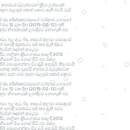
යි නගරයේ පැවැත්වෙන ක්‍රීඩා උත්සයක්
දහා සැලසුම් සකස් කොට ඇති බවයි වැඩි
රජයේ රස පරීක්ෂකවරයාගේ වාර්තාව බොහෝ
ි මස 12 වන දින (2015-02-12) එකී
් අනුව නිගමනයක් ලබාදීමට නොහැකි බව
කඩා, ඉළ ඇට බිඳ, පාදයේ කලවා පෙදෙසේ
ින් පහරදී මරණයට පත් කර ඇති බවට
ක්වමින් සඳහන් කළේය.
්පිට ශාලිකා ක්‍රීඩාංගණය අසලදී 2012
ැනීමෙන් මිය ගොස් සිටි බව එකල
ිබී සොයාගන්නා විට දැවී අඟුරුවී තිබූ බවයි
ව් දෙනෙකු එක්ව ඩුබායි නගරයේ පැවැත්වෙන
 රටකට පැන යාම සදහා සැලසුම් සකස් කොට
රජයේ රස පරීක්ෂකවරයාගේ වාර්තාව බොහෝ
ි මස 12 වන දින (2015-02-12) එකී
් අනුව නිගමනයක් ලබාදීමට නොහැකි බව
කඩා, ඉළ ඇට බිඳ, පාදයේ කලවා පෙදෙසේ
ින් පහරදී මරණයට පත් කර ඇති බවට
ක්වමින් සඳහන් කළේය.
්පිට ශාලිකා ක්‍රීඩාංගණය අසලදී 2012
ැනීමෙන් මිය ගොස් සිටි බව එකල
ිබී සොයාගන්නා විට දැවී අඟුරුවී තිබූ බවයි