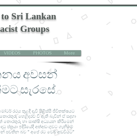
 to Sri Lankan
acist Groups
VIDEOS
PHOTOS
More
ාතනය අවසන්
ීමට සැරසේ.
මෝටර් රථය තුළදී දැවී පිළිස්සී ජීවිතක්ෂයට
තුරු හෙළිදරව් වී ඇති බැවින් ඒ සදහා
ත් තොරතුරු හා සාක්ෂි අධ්‍යයන කිරීමෙන්
්ත්‍රයා ඉදිරියේදී අත්අඩංගුවට ගැනීමේ
රමින් පවතින බව ” අපේ රට වෙබ් අඩවියට”