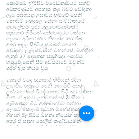
කොමිසම ඉදිරිපිට විරෝධතාවයට එක්වී
අධිකරණයට අපහාස කළ බවට චෝදනා
ලැබ පසුගියදා උසාවිය හමුවේ පෙනී
නොසිටි බොදුබල සේනා සංවිධානයේ
මහලේකම් පූජ්‍ය ගල‍ගොඩඅත්තේ
ඥානසාර හිමියන් අත්අඩංගුවට ගන්නා
ලෙසට අධිකරණය නි‍යෝග කර තිබූ
අතර අදාළ සිද්ධිය සම්බන්ධයෙන්
චෝදනා ලැබූ ස්වාමින් වහන්සේ, මන්ත්‍රීන්
ඇතුළු 27 දෙනෙකු පසුගියදා උසාවිය
හමුවේ පෙනී සිටි අවස්ථාවේ ඔවුන්ට
ශරීර ඇප නියම විය.
කෙසේ වුවද ඥානසාර හිමියන් එදින
උසාවිය හමුවේ පෙනී නොසිටි අතර
උන්වහන්සේ විදේශගතව සිටි බව වාර්තා
විණ. ඒ අනූව උන්වහන්සේ දිවයිනට
පැමිණෙන විට අත්අඩංගුවට ගන්නා
ලෙසට කොළඹ ප්‍රධාන මහේස්ත්‍රාත්
ගිහාන් පිලපිටිය මහතා නියෝග කර ඇති
අතර ඒ සඳහා පොලිස් කණ්ඩායමක්
ගුවන් තොටු‍පළේ රඳවා සිටින බව ද
දැනගන්නට ඇත.