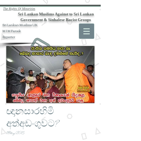
The Rights Of Minorities
Sri Lankan Muslims Against to Sri Lankan
Government & Sinhalese Racist Groups
Sri Lankan Muslims UK
M I M Farook
Reporter
ඥානසාරහිමි
අත්අඩංගුවට?
11/May/2015