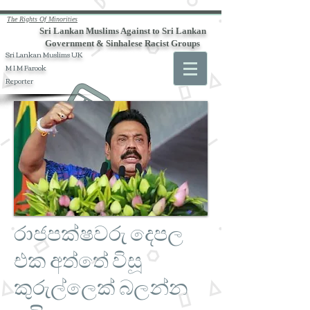
The Rights Of Minorities
Sri Lankan Muslims Against to Sri Lankan
Government & Sinhalese Racist Groups
Sri Lankan Muslims UK
M I M Farook
Reporter
රාජපක්ෂවරු දෙපල
එක අත්තේ විසූ
කුරුල්ලෙක් බලන්න