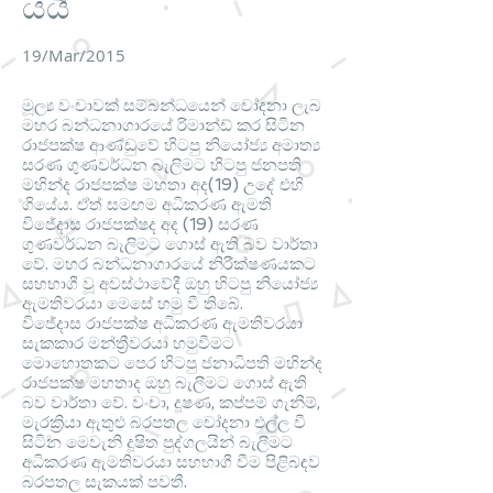
යයි
19/Mar/2015
මූල්‍ය වංචාවක් සම්බන්ධයෙන් චෝදනා ලැබ
මහර බන්ධනාගාරයේ රිමාන්ඩ් කර සිටින
රාජපක්ෂ ආණ්ඩුවේ හිටපු නියෝජ්‍ය අමාත්‍ය
සරණ ගුණවර්ධන බැලිමට හිටපු ජනපති
මහින්ද රාජපක්ෂ මහතා අද(19) උදේ එහි
ගියේය. ඒත් සමඟම අධිකරණ ඇමති
විජේදාස රාජපක්ෂද අද (19) සරණ
ගුණවර්ධන බැලිමට ගොස් ඇති බව වාර්තා
වේ. මහර බන්ධනාගාරයේ නිරීක්ෂණයකට
සහභාගී වූ අවස්ථාවේදී ඔහු හිටපු නියෝජ්‍ය
ඇමතිවරයා මෙසේ හමු වී තිබේ.
විජේදාස රාජපක්ෂ අධිකරණ ඇමතිවරයා
සැකකාර මන්ත්‍රීවරයා හමුවීමට
මොහොතකට පෙර හිටපු ජනාධිපති මහින්ද
රාජපක්ෂ මහතාද ඔහු බැලීමට ගොස් ඇති
බව වාර්තා වේ. වංචා, දූෂණ, කප්පම් ගැනීම්,
මැරක්‍රියා ඇතුළු බරපතල චෝදනා එල්ල වී
සිටින මෙවැනි දූෂිත පුද්ගලයින් බැලීමට
අධිකරණ ඇමතිවරයා සහභාගී වීම පිළිබඳව
බරපතල සැකයක් පවතී.