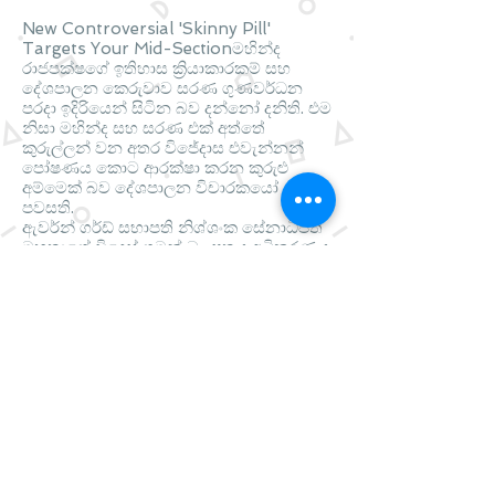
New Controversial 'Skinny Pill'
Targets Your Mid-Sectionමහින්ද
රාජපක්ෂගේ ඉතිහාස ක්‍රියාකාරකම් සහ
දේශපාලන කෙරුවාව සරණ ගුණවර්ධන
පරදා ඉදිරියෙන් සිටින බව දන්නෝ දනිති. එම
නිසා මහින්ද සහ සරණ එක් අත්තේ
කුරුල්ලන් වන අතර විජේදාස එවැන්නන්
පෝෂණය කොට ආරක්ෂා කරන කුරුළු
අම්මෙක් බව දේශපාලන විචාරකයෝ
පවසති.
ඇවර්න් ගර්ඩ් සභාපති නිශ්ශංක සේනාධිපති
මහතාගේ විදෙස් ගමන් බලපත්‍රය අධිකරණය
විසින් තහනම් කරනු ලැබ තිබූ අතර එය
නිදහස් කරන ලෙස අධිකරණ ඇමති
විජේදාස රාජපක්ෂ මහතා නීතිපති
දෙපාර්තමේන්තුවට බලපෑම් සිදු කර ඇති
බවට ජනතා විමුක්ති පෙරමුණේ නායක
අනුර කුමාර දිසානායක මහතා මීට පෙර
හෙළිදරව් කර තිබුණි
Share
Visit
Glasgow
Scotland