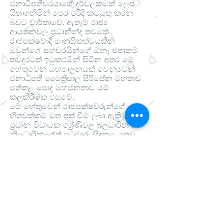
ජනාධිපතිවරයාගේ දුර්වලකමක් ලෙස
සිතාගනිමින් පෙර පරිදි කටයුතු කරන
බවට වාර්තාවේ. ඇතැම් රාජ්‍ය
ආයතනවල ප්‍රධානීන්ද තවමත්
රාජපක්ෂවාදී මානසිකත්වයකින්
ඔවුන්ගේ සහචරයින්ගේ ඕනෑ එපාකම්
තවදුරටත් ඉටුකරමින් සිටින අතර මේ
හේතුවෙන් යහපාලනයක් වෙනුවෙන්
ජනාධිපති මෛත්‍රීපාල සිරිසේන මහතාව
පත්කළ පොදු මහජනතාව යම්
කලකිරීමක පසුවේ.
මේ හේතුවෙන් රාජපක්ෂවරුන්ගේ
හිතවත්කම් මත පත් වීම් ලබා ඇති රජයේ
ප්‍රධාන විධායක ශ්‍රේණිවල බලධාරීන් සහ
නිලධාරීන්ගේත් පුටුමාරු සිදුකළ යුතුව
ඇත. එසේම ජනාධිපතිවරයා පොරොන්දු
වූ යහපාලනයක් ඇතිකිරීම යථාර්තයක්
බවට පත්කිරීමට නම් ජනතාව සහ රජය
අතර සම්බන්ධතාවයන් ගැටගැසෙන සහ
ගොඩනැගෙන ක්ෂේත්‍රයන්හි සිටින
නිලධාරීන්ගේ වෙනසක්
අනිවාර්යයෙන්ම සිදුකල යුතු බව
බොහෝ අය පෙන්වාදෙති.