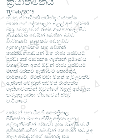
ක්‍රියාත්මකයි
11/Feb/2015
හිටපු ජනාධිපති මහින්ද රාජපක්ෂ
මහතාගේ දේශපාලන බළල් අත් තවමත්
ඔහු වෙනුවෙන් රාජ්‍ය ආයතනවල සිට
ක්‍රියාත්මක වෙමින් පවතින බවට
වාර්තාවේ. සුදුසුකම් වෙනුවට
දැනහැදුනුම්කම් සහ වෙනත්
තෘප්තිමත්භාවයන් මත රාජ්‍ය සේවයට
පුරවා ගත් රාජපක්ෂ ගැත්තන් ප්‍රමාණය
විශාල වන අතර ඔවුන් රාජ්‍ය සේවයට
මහත් බරක්ව ඇතිබවට තොරතුරු
වාර්තාවේ. ඊටත් වඩා මහත් ගැටලුවක්ව
ඇත්තේ මොවුන් තවමත් රාජපක්ෂ
ගැතිභාවයකින් ඔවුන්ගේ බළල් අත්ලෙස
කටයුතු කරන නිසාවෙන් බවට
වාර්තාවේ.
වත්මන් ජනාධිපති මෛත්‍රීපාල
සිරිසේන මහතා කිසිඳු දේශපාලන
පළිගැනීමකින් තොරව ඉතා මානුෂීයවාදී
ප්‍රතිපත්තියකින් මොවුන් කෙරෙහි කටයුතු
කළද මොවුන්ගේ සමහරු එය