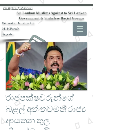
The Rights Of Minorities
Sri Lankan Muslims Against to Sri Lankan
Government & Sinhalese Racist Groups
Sri Lankan Muslims UK
M I M Farook
Reporter
රාජපක්ෂවරුන්ගේ
බළල් අත් තවමත් රාජ්‍ය
ආයතන තුල